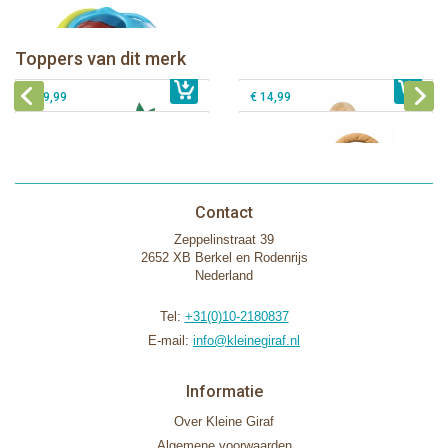
Sophie de giraf Baby Seat & Play
Sophie de giraf Rollin' speelrol IEUF
IEUF
Fanfan het hertje bijtring in witte
Toppers van dit merk
€ 26,99
Sophie de giraf Activity Wheel
€ 79,99
geschenkdoos
€ 39,99
€ 14,99
Contact
Zeppelinstraat 39
2652 XB Berkel en Rodenrijs
Nederland
Tel:
+31(0)10-2180837
E-mail:
info@kleinegiraf.nl
Informatie
Over Kleine Giraf
Algemene voorwaarden