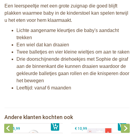
Een leerspeeltje met een grote zuignap die goed blijft
plakken waarmee baby in de kinderstoel kan spelen terwijl
u het eten voor hem klaarmaakt.
Lichte aangename kleurtjes die baby's aandacht
trekken
Een wiel dat kan draaien
Twee balletjes en vier kleine wieltjes om aan te raken
Drie doorschijnende driehoekjes met Sophie de giraf
aan de binnenkant die kunnen draaien waardoor de
gekleurde balletjes gaan rollen en die knisperen door
het bewegen
Leeftijd: vanaf 6 maanden
Sophie de giraf zachte maracas
Sophie de giraf Multi-textuur
rammelaar in witte geschenkdoos
rammelaar op wit/rode hangkaart
Andere klanten kochten ook
€ 14,99
Sophie de giraf rammel speelbal
€ 13,99
2 Sophie de giraf zonneschermen
€ 15,99
€ 10,99