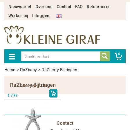
Nieuwsbrief
Over ons
Contact
FAQ
Retourneren
Werken bij
Inloggen
0
Home
>
RaZbaby
>
RaZberry Bijtringen
RaZberry Bijtringen
RaZberry bijtring - Grijs
€ 7,99
Contact