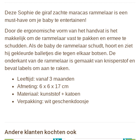
Deze Sophie de giraf zachte maracas rammelaar is een
must-have om je baby te entertainen!
Door de ergonomische vorm van het handvat is het
makkelijk om de rammelaar vast te pakken en ermee te
schudden. Als de baby de rammelaar schudt, hoort en ziet
hij gekleurde balletjes die tegen elkaar botsen. De
onderkant van de rammelaar is gemaakt van knisperstof en
bevat labels om aan te raken.
Leeftijd: vanaf 3 maanden
Afmeting: 6 x 6 x 17 cm
Materiaal: kunststof + katoen
Verpakking: wit geschenkdoosje
Sophie de giraf Multi-textuur
Sophie de giraf So'Pure Senso'Ball
rammelaar op wit/rode hangkaart
Andere klanten kochten ook
€ 19,99
2 Sophie de giraf zonneschermen
€ 13,99
Sophie de giraf So'Pure bijtring. soft