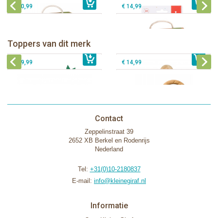
€ 10,99
€ 14,99
Sophie de giraf Baby Seat & Play
Sophie de giraf Rollin' speelrol IEUF
IEUF
Fanfan het hertje bijtring in witte
Toppers van dit merk
€ 26,99
Sophie de giraf Activity Wheel
€ 79,99
geschenkdoos
€ 39,99
€ 14,99
Contact
Zeppelinstraat 39
2652 XB Berkel en Rodenrijs
Nederland
Tel:
+31(0)10-2180837
E-mail:
info@kleinegiraf.nl
Informatie