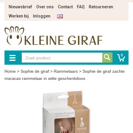
Nieuwsbrief
Over ons
Contact
FAQ
Retourneren
Werken bij
Inloggen
0
Home
>
Sophie de giraf
>
Rammelaars
>
Sophie de giraf zachte
maracas rammelaar in witte geschenkdoos