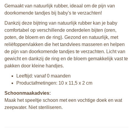
Gemaakt van natuurlijk rubber, ideaal om de pijn van
doorkomende tandjes bij baby's te verzachten!
Dankzij deze bijtring van natuurlijk rubber kan je baby
comfortabel op verschillende onderdelen bijten (oren,
poten, de bloem en de ring). Gezond en natuurlijk, met
reliëfoppervlakken die het tandvlees masseren en helpen
de pijn van doorkomende tandjes te verzachten. Licht van
gewicht en dankzij de ring en de bloem gemakkelijk vast te
pakken door kleine handjes.
Leeftijd: vanaf 0 maanden
Productafmetingen: 10 x 11,5 x 2 cm
Schoonmaakadvies:
Maak het speeltje schoon met een vochtige doek en wat
zeepwater. Niet steriliseren.
Sophie de giraf 5-Senses geur bijtring
Sophie de giraf 5-Senses set van 3
in witte geschenkdoos
muzikale speelballen