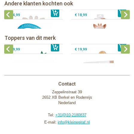
Sophie de giraf koelbijtring in witte
Sophie de giraf Colo'rings in witte
Andere klanten kochten ook
€ 17,99
geschenkdoos
€ 19,99
geschenkdoos
€ 14,99
€ 18,99
Sophie de giraf Baby Seat & Play
Sophie de giraf Rollin' speelrol IEUF
IEUF
Sophie de giraf Splash & Smile
Toppers van dit merk
€ 26,99
Sophie de giraf Activity Wheel
€ 79,99
badset
€ 39,99
€ 19,99
Contact
Zeppelinstraat 39
2652 XB Berkel en Rodenrijs
Nederland
Tel:
+31(0)10-2180837
E-mail:
info@kleinegiraf.nl