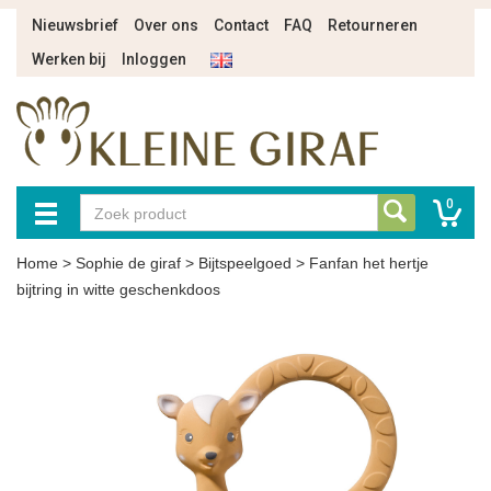
Nieuwsbrief
Over ons
Contact
FAQ
Retourneren
Werken bij
Inloggen
0
Home
>
Sophie de giraf
>
Bijtspeelgoed
>
Fanfan het hertje
bijtring in witte geschenkdoos