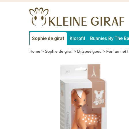
Sophie de giraf
Klorofil
Bunnies By The B
Home
>
Sophie de giraf
>
Bijtspeelgoed
>
Fanfan het h