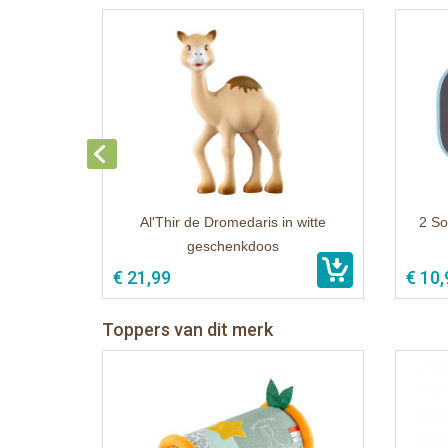
Al'Thir de Dromedaris in witte
2 So
geschenkdoos
€ 21,99
€ 10,
Toppers van dit merk