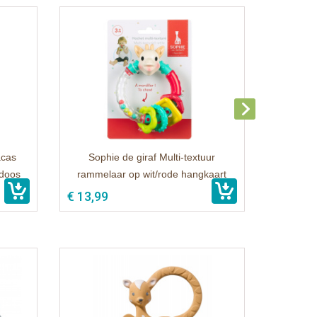
acas
Sophie de giraf Multi-textuur
kdoos
rammelaar op wit/rode hangkaart
€ 13,99