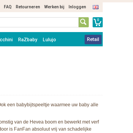
FAQ
Retourneren
Werken bij
Inloggen
0
Retail
cchini
RaZbaby
Lulujo
. Ook een babybijtspeeltje waarmee uw baby alle
fkomstig van de Hevea boom en bewerkt met verf
door is FanFan absoluut vrij van schadelijke