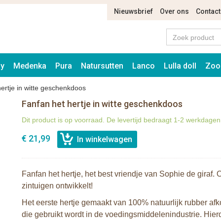
Nieuwsbrief
Over ons
Contact
ay
Medenka
Pura
Natursutten
Lanco
Lulla doll
Zoo
ertje in witte geschenkdoos
Fanfan het hertje in witte geschenkdoos
Dit product is op voorraad. De levertijd bedraagt 1-2 werkdagen
€ 21,99
Fanfan het hertje, het best vriendje van Sophie de giraf
zintuigen ontwikkelt!
Het eerste hertje gemaakt van 100% natuurlijk rubber a
die gebruikt wordt in de voedingsmiddelenindustrie. Hier