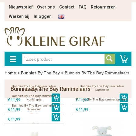
Nieuwsbrief
Over ons
Contact
FAQ
Retourneren
Werken bij
Inloggen
0
Home
>
Bunnies By The Bay
>
Bunnies By The Bay Rammelaars
Bunnies By The Bay rammelaar
Bunnies By The Bay rammelaar
Bunnies By The Bay Rammelaars
Konijn roze
Lammetje
Bunnies By The Bay rammelaar
€ 11,99
Konijn grijs
Bunnies By The Bay rammelaar Hond
€ 11,99
Bunnies By The Bay rammelaar
€ 11,99
Konijn wit
€ 11,99
€ 11,99