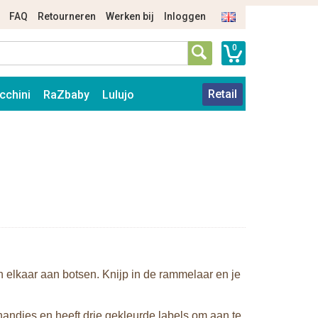
FAQ
Retourneren
Werken bij
Inloggen
0
Retail
cchini
RaZbaby
Lulujo
 elkaar aan botsen. Knijp in de rammelaar en je
handjes en heeft drie gekleurde labels om aan te