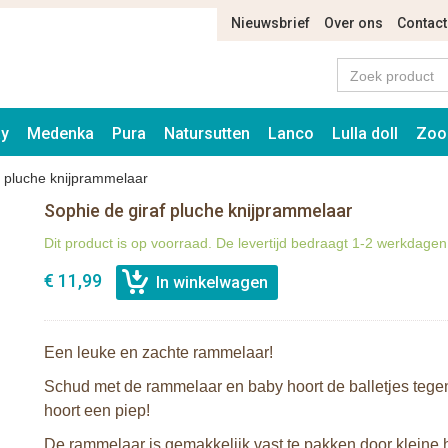
Nieuwsbrief
Over ons
Contact
ay
Medenka
Pura
Natursutten
Lanco
Lulla doll
Zoo
f pluche knijprammelaar
Sophie de giraf pluche knijprammelaar
Dit product is op voorraad. De levertijd bedraagt 1-2 werkdagen
€ 11,99
Een leuke en zachte rammelaar!
Schud met de rammelaar en baby hoort de balletjes tegen
hoort een piep!
De rammelaar is gemakkelijk vast te pakken door kleine 