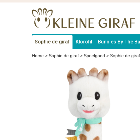
Sophie de giraf
Klorofil
Bunnies By The B
Home
>
Sophie de giraf
>
Speelgoed
>
Sophie de gira