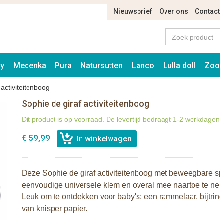
Nieuwsbrief
Over ons
Contact
ay
Medenka
Pura
Natursutten
Lanco
Lulla doll
Zoo
 activiteitenboog
Sophie de giraf activiteitenboog
Dit product is op voorraad. De levertijd bedraagt 1-2 werkdagen
€ 59,99
Deze Sophie de giraf activiteitenboog met beweegbare sp
eenvoudige universele klem en overal mee naartoe te n
Leuk om te ontdekken voor baby's; een rammelaar, bijtring
van knisper papier.