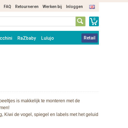
FAQ
Retourneren
Werken bij
Inloggen
0
Retail
cchini
RaZbaby
Lulujo
eeltjes is makkelijk te monteren met de
emen!
, Kiwi de vogel, spiegel en labels met het geluid