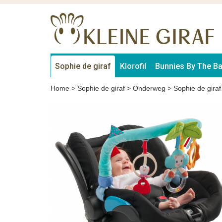
Sophie de giraf
Klorofil
Bunnies By The B
Home
>
Sophie de giraf
>
Onderweg
>
Sophie de giraf