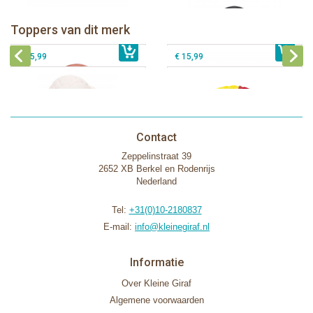
Lanco - Bijtspeeltje Regenboog
Lanco - Sensory Bijtspeeltje Vos
Lanco - Sensory Bijtspeeltje
Lanco - Sensory Speelbal Fantasie
Toppers van dit merk
€ 15,99
Lammetje
€ 14,99
donker
€ 15,99
€ 15,99
Contact
Zeppelinstraat 39
2652 XB Berkel en Rodenrijs
Nederland
Tel:
+31(0)10-2180837
E-mail:
info@kleinegiraf.nl
Informatie
Over Kleine Giraf
Algemene voorwaarden