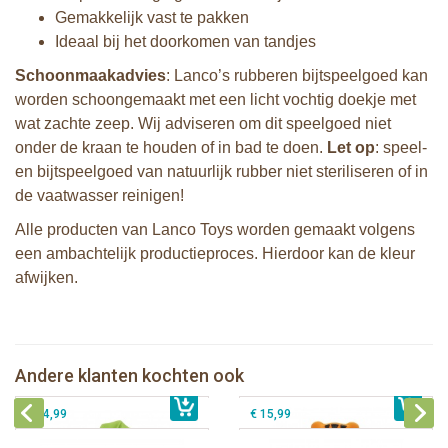
Gemakkelijk vast te pakken
Ideaal bij het doorkomen van tandjes
Schoonmaakadvies
: Lanco’s rubberen bijtspeelgoed kan
worden schoongemaakt met een licht vochtig doekje met
wat zachte zeep. Wij adviseren om dit speelgoed niet
onder de kraan te houden of in bad te doen.
Let op
: speel-
en bijtspeelgoed van natuurlijk rubber niet steriliseren of in
de vaatwasser reinigen!
Alle producten van Lanco Toys worden gemaakt volgens
een ambachtelijk productieproces. Hierdoor kan de kleur
afwijken.
Lanco - Bijtspeeltje Palmblad
Lanco - Bijtring Nalu de Tijger
Andere klanten kochten ook
€ 14,99
Lanco - Sensory Bijtspeeltje Vos
€ 15,99
Lanco - Bijtring Nui de Pinguin
€ 14,99
€ 15,99