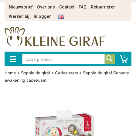
Nieuwsbrief
Over ons
Contact
FAQ
Retourneren
Werken bij
Inloggen
0
Home
>
Sophie de giraf
>
Cadeausets
>
Sophie de giraf Sensory
awakening cadeauset