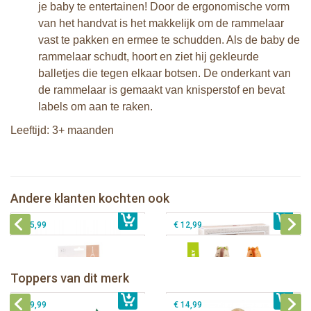
je baby te entertainen! Door de ergonomische vorm
van het handvat is het makkelijk om de rammelaar
vast te pakken en ermee te schudden. Als de baby de
rammelaar schudt, hoort en ziet hij gekleurde
balletjes die tegen elkaar botsen. De onderkant van
de rammelaar is gemaakt van knisperstof en bevat
labels om aan te raken.
Leeftijd: 3+ maanden
Sophie de giraf Sophiesticated
Sophie de giraf Sophiesticated
cadeauset small set 5
cadeauset medium set 1
Andere klanten kochten ook
€ 35,99
Sophie de giraf set + bewaarzakje
€ 39,99
Klorofil speelset familie Eekhoorn
€ 25,99
€ 12,99
Sophie de giraf Baby Seat & Play
Sophie de giraf Rollin' speelrol IEUF
IEUF
Fanfan het hertje bijtring in witte
Toppers van dit merk
€ 26,99
Sophie de giraf Activity Wheel
€ 79,99
geschenkdoos
€ 39,99
€ 14,99