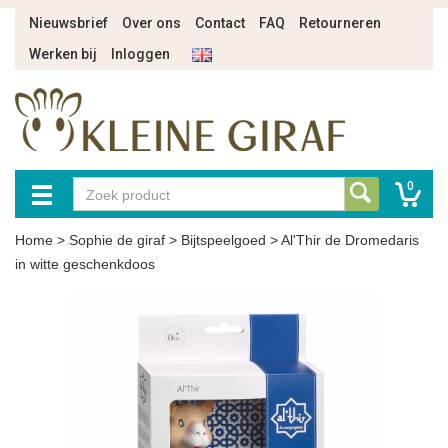
Nieuwsbrief
Over ons
Contact
FAQ
Retourneren
Werken bij
Inloggen
0
Home
>
Sophie de giraf
>
Bijtspeelgoed
>
Al'Thir de Dromedaris
in witte geschenkdoos