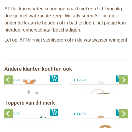
Al'Thir kan worden schoongemaakt met een licht vochtig
doekje met wat zachte zeep. Wij adviseren Al'Thir niet
onder de kraan te houden of in bad te doen, het piepje kan
hierdoor onherstelbaar beschadigen.
Let op: Al'Thir niet steriliseren of in de vaatwasser reinigen!
Fanfan het hertje in witte
Sophie de giraf zachte maracas
geschenkdoos
rammelaar in witte geschenkdoos
Sophie de giraf muziekdoosje -
Andere klanten kochten ook
€ 21,99
Karamel
€ 14,99
Sophie de giraf So'Pure Senso'Ball
€ 29,99
€ 19,99
Sophie de giraf Baby Seat & Play
Sophie de giraf Rollin' speelrol IEUF
IEUF
Fanfan het hertje bijtring in witte
Toppers van dit merk
€ 26,99
Sophie de giraf Activity Wheel
€ 79,99
geschenkdoos
€ 39,99
€ 14,99