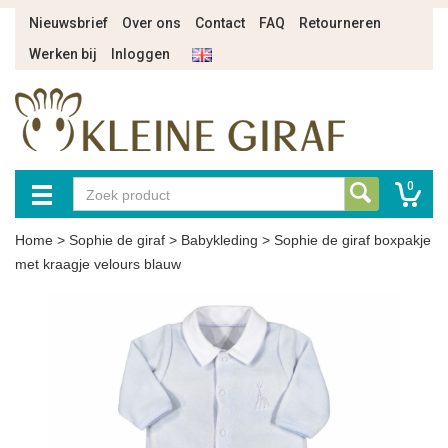
Nieuwsbrief
Over ons
Contact
FAQ
Retourneren
Werken bij
Inloggen
0
Home
>
Sophie de giraf
>
Babykleding
>
Sophie de giraf boxpakje
met kraagje velours blauw