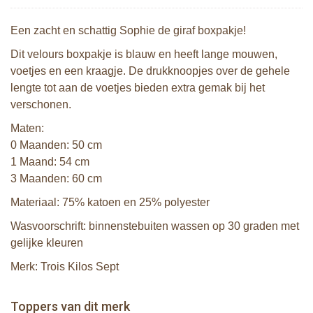
Een zacht en schattig Sophie de giraf boxpakje!
Dit velours boxpakje is blauw en heeft lange mouwen,
voetjes en een kraagje. De drukknoopjes over de gehele
lengte tot aan de voetjes bieden extra gemak bij het
verschonen.
Maten:
0 Maanden: 50 cm
1 Maand: 54 cm
3 Maanden: 60 cm
Materiaal: 75% katoen en 25% polyester
Wasvoorschrift: binnenstebuiten wassen op 30 graden met
gelijke kleuren
Merk: Trois Kilos Sept
Sophie de giraf Baby Seat & Play
Sophie de giraf Rollin' speelrol IEUF
IEUF
Fanfan het hertje bijtring in witte
Toppers van dit merk
€ 26,99
Sophie de giraf Activity Wheel
€ 79,99
geschenkdoos