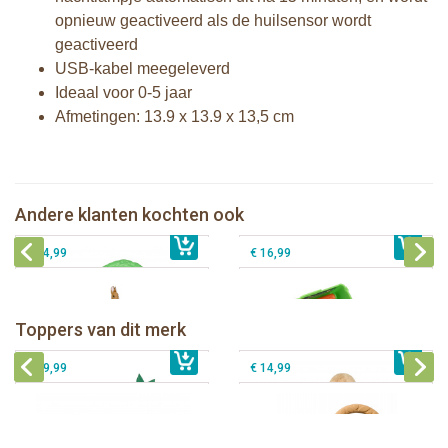
opnieuw geactiveerd als de huilsensor wordt
geactiveerd
USB-kabel meegeleverd
Ideaal voor 0-5 jaar
Afmetingen: 13.9 x 13.9 x 13,5 cm
Klorofil de Magische Speelboom
Klorofil de Paddenstoelen Pizzeria
"pocket editie"
"pocket editie"
Sterrenprojector Pieter Konijn©
Andere klanten kochten ook
€ 16,99
nachtlampje met muziek &
€ 16,99
Klorofil Camper "pocket editie"
huildetectie
€ 44,99
€ 16,99
Sophie de giraf Baby Seat & Play
Sophie de giraf Rollin' speelrol IEUF
IEUF
Fanfan het hertje bijtring in witte
Toppers van dit merk
€ 26,99
Sophie de giraf Activity Wheel
€ 79,99
geschenkdoos
€ 39,99
€ 14,99