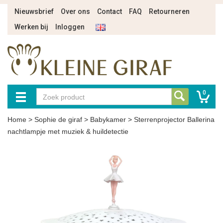
Nieuwsbrief
Over ons
Contact
FAQ
Retourneren
Werken bij
Inloggen
0
Home
>
Sophie de giraf
>
Babykamer
>
Sterrenprojector Ballerina
nachtlampje met muziek & huildetectie