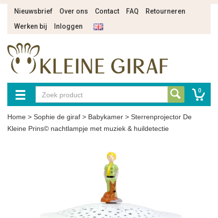
Nieuwsbrief
Over ons
Contact
FAQ
Retourneren
Werken bij
Inloggen
0
Home
>
Sophie de giraf
>
Babykamer
>
Sterrenprojector De
Kleine Prins© nachtlampje met muziek & huildetectie