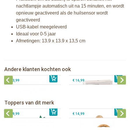
nachtlampje automatisch uit na 15 minuten, en wordt
opnieuw geactiveerd als de huilsensor wordt
geactiveerd
USB-kabel meegeleverd
Ideaal voor 0-5 jaar
Afmetingen: 13.9 x 13.9 x 13,5 cm
Sophie de giraf Sophiesticated
Sophie de giraf Sophiesticated
cadeauset small set 6
cadeauset medium set 1
Klorofil de Paddenstoelen Pizzeria
Andere klanten kochten ook
€ 35,99
Klorofil speelset de Quad
€ 39,99
"pocket editie"
€ 13,99
€ 16,99
Sophie de giraf Baby Seat & Play
Sophie de giraf Rollin' speelrol IEUF
IEUF
Fanfan het hertje bijtring in witte
Toppers van dit merk
€ 26,99
Sophie de giraf Activity Wheel
€ 79,99
geschenkdoos
€ 39,99
€ 14,99