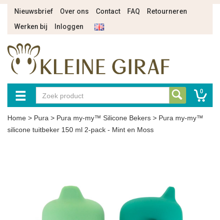
Nieuwsbrief
Over ons
Contact
FAQ
Retourneren
Werken bij
Inloggen
0
Home
>
Pura
>
Pura my-my™ Silicone Bekers
>
Pura my-my™
silicone tuitbeker 150 ml 2-pack - Mint en Moss