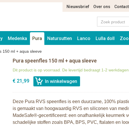
Nieuwsbrief
Over ons
Contact
ay
Medenka
Pura
Natursutten
Lanco
Lulla doll
Zoo
s 150 ml + aqua sleeve
Pura speenfles 150 ml + aqua sleeve
Dit product is op voorraad. De levertijd bedraagt 1-2 werkdagen
€ 21,99
Deze Pura RVS speenfles is een duurzame, 100% plasticv
is gemaakt van hoogwaardig RVS en siliconen van medisch
MadeSafe®-gecertificeerd: een onafhankelijk keurmerk vo
schadelijke stoffen zoals BPA, BPS, PVC, ftalaten en loo