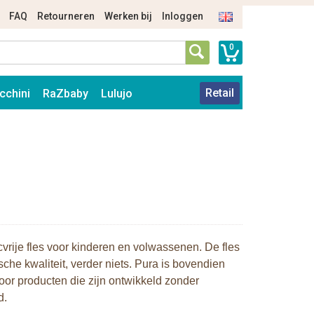
FAQ
Retourneren
Werken bij
Inloggen
0
Retail
cchini
RaZbaby
Lulujo
rije fles voor kinderen en volwassenen. De fles
e kwaliteit, verder niets. Pura is bovendien
or producten die zijn ontwikkeld zonder
d.