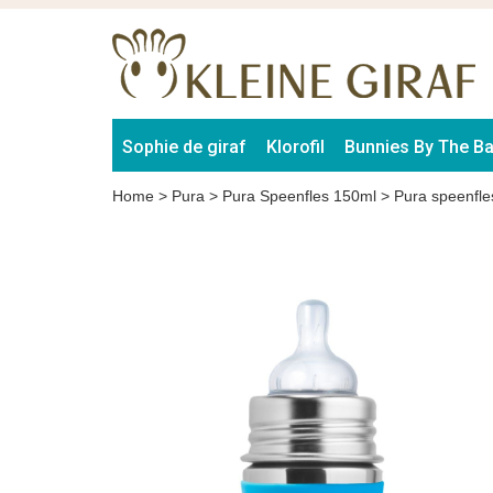
Sophie de giraf
Klorofil
Bunnies By The B
Home
>
Pura
>
Pura Speenfles 150ml
>
Pura speenfle