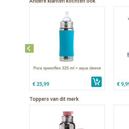
Andere klanten kochten ook
Pura speenfles 325 ml + aqua sleeve
€ 25,99
€ 9,9
Toppers van dit merk