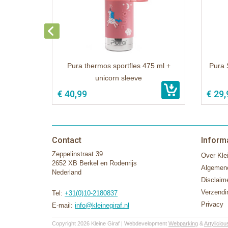
Pura thermos sportfles 475 ml +
Pura 
unicorn sleeve
€ 40,99
€ 29,
Contact
Inform
Zeppelinstraat 39
Over Klei
2652 XB Berkel en Rodenrijs
Algemen
Nederland
Disclaim
Verzendi
Tel:
+31(0)10-2180837
Privacy
E-mail:
info@kleinegiraf.nl
Copyright 2026 Kleine Giraf | Webdevelopment
Webparking
&
Artyliciou