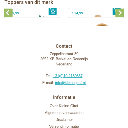
Fanfan het hertje bijtring in witte
Toppers van dit merk
€ 26,99
Sophie de giraf Activity Wheel
€ 79,99
geschenkdoos
€ 39,99
€ 14,99
Contact
Zeppelinstraat 39
2652 XB Berkel en Rodenrijs
Nederland
Tel:
+31(0)10-2180837
E-mail:
info@kleinegiraf.nl
Informatie
Over Kleine Giraf
Algemene voorwaarden
Disclaimer
Verzendinformatie