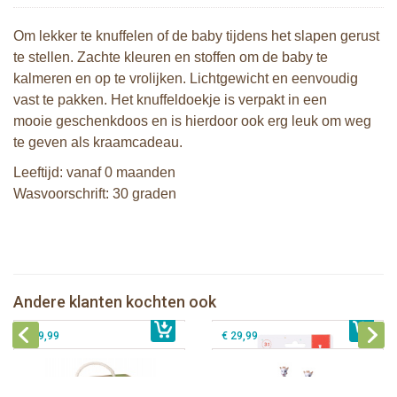
Om lekker te knuffelen of de baby tijdens het slapen gerust
te stellen. Zachte kleuren en stoffen om de baby te
kalmeren en op te vrolijken. Lichtgewicht en eenvoudig
vast te pakken. Het knuffeldoekje is verpakt in een
mooie geschenkdoos en is hierdoor ook erg leuk om weg
te geven als kraamcadeau.
Leeftijd: vanaf 0 maanden
Wasvoorschrift: 30 graden
Sophie de giraf Multi-textuur
2 Sophie de giraf zonneschermen
rammelaar op wit/rode hangkaart
Sophie de giraf muziekdoosje -
Andere klanten kochten ook
€ 10,99
Sophie de giraf So'Pure Senso'Ball
€ 13,99
Karamel
€ 19,99
€ 29,99
Sophie de giraf Baby Seat & Play
Sophie de giraf Rollin' speelrol IEUF
IEUF