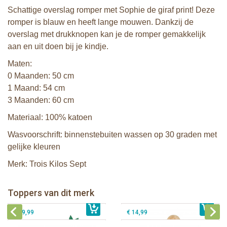
Schattige overslag romper met Sophie de giraf print! Deze
romper is blauw en heeft lange mouwen. Dankzij de
overslag met drukknopen kan je de romper gemakkelijk
aan en uit doen bij je kindje.
Maten:
0 Maanden: 50 cm
1 Maand: 54 cm
3 Maanden: 60 cm
Materiaal: 100% katoen
Wasvoorschrift: binnenstebuiten wassen op 30 graden met
gelijke kleuren
Merk: Trois Kilos Sept
Sophie de giraf Baby Seat & Play
Sophie de giraf Rollin' speelrol IEUF
IEUF
Fanfan het hertje bijtring in witte
Toppers van dit merk
€ 26,99
Sophie de giraf Activity Wheel
€ 79,99
geschenkdoos
€ 39,99
€ 14,99