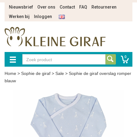
Nieuwsbrief
Over ons
Contact
FAQ
Retourneren
Werken bij
Inloggen
0
Home
>
Sophie de giraf
>
Sale
>
Sophie de giraf overslag romper
blauw