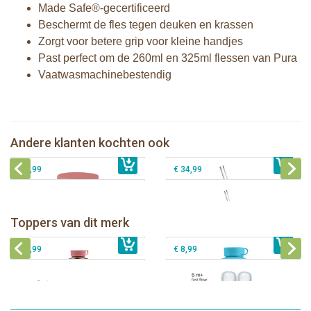
Made Safe®-gecertificeerd
Beschermt de fles tegen deuken en krassen
Zorgt voor betere grip voor kleine handjes
Past perfect om de 260ml en 325ml flessen van Pura
Vaatwasmachinebestendig
Pura silicone Rietje Kiddo +
Pura silicone Sleeve Unicorn
Reinigingsborsteltje
Pura Silicone Bumpers Moss+Mint 2
Pura Thermos Rietjesfles Free-Flow
Andere klanten kochten ook
€ 9,99
stuks
€ 8,99
260 ml + Mint sleeve + Borsteltje
€ 8,99
€ 34,99
Pura thermos sportfles 475 ml +
unicorn sleeve
Pura Sportfles 550 ml + Aqua sleeve
Toppers van dit merk
€ 40,99
Pura silicone tuit 2 stuks
€ 29,99
Pura silicone speen fast flow 2 stuks
€ 9,99
€ 8,99