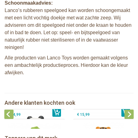
Schoonmaakadvies:
Lanco’s rubberen speelgoed kan worden schoongemaakt
met een licht vochtig doekje met wat zachte zeep. Wij
adviseren om dit speelgoed niet onder de kraan te houden
of in bad te doen. Let op: speel- en bijtspeelgoed van
natuurlijk rubber niet steriliseren of in de vaatwasser
reinigen!
Alle producten van Lanco Toys worden gemaakt volgens
een ambachtelijk productieproces. Hierdoor kan de kleur
afwijken.
Lanco - Bijtring Kori de Panda
Lanco - Sensory Bijtspeeltje Vos
Andere klanten kochten ook
€ 15,99
Lanco - Bijtspeeltje Palmblad
€ 14,99
Lanco - Bijtring Nalu de Tijger
€ 14,99
€ 15,99
Lanco - Bijtspeeltje Regenboog
Lanco - Bijtring Kori de Panda
Lanco - Sensory Bijtspeeltje