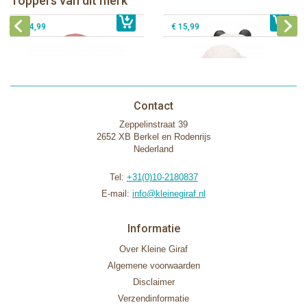
Toppers van dit merk
€ 15,99
Lanco - Sensory Bijtspeeltje Vos
€ 15,99
Lammetje
€ 14,99
€ 15,99
Contact
Zeppelinstraat 39
2652 XB Berkel en Rodenrijs
Nederland
Tel:
+31(0)10-2180837
E-mail:
info@kleinegiraf.nl
Informatie
Over Kleine Giraf
Algemene voorwaarden
Disclaimer
Verzendinformatie