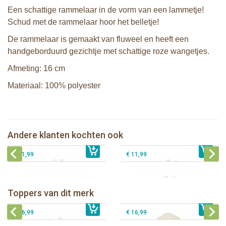
Een schattige rammelaar in de vorm van een lammetje!
Schud met de rammelaar hoor het belletje!
De rammelaar is gemaakt van fluweel en heeft een
handgeborduurd gezichtje met schattige roze wangetjes.
Afmeting: 16 cm
Materiaal: 100% polyester
Bunnies By The Bay rammelaar
Bunnies By The Bay rammelaar
Konijn wit
Konijn grijs
Bunnies By The Bay rammelaar
Andere klanten kochten ook
Bunnies By The Bay rammelaar Hond
€ 11,99
€ 11,99
Konijn roze
€ 11,99
€ 11,99
Bunnies By The Bay knuffeldoekje
Bunnies By The Bay knuffel Nibble
met speenhouder Konijn wit
Konijn Crème 38cm
Bunnies By The Bay knuffeldoekje
Bunnies By The Bay knuffeldoekje
Toppers van dit merk
€ 16,99
met speenhouder Konijn roze
€ 34,99
met speenhouder Lammetje
€ 27,95
€ 16,99
€ 16,99