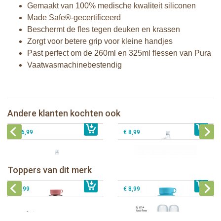
Gemaakt van 100% medische kwaliteit siliconen
Made Safe®-gecertificeerd
Beschermt de fles tegen deuken en krassen
Zorgt voor betere grip voor kleine handjes
Past perfect om de 260ml en 325ml flessen van Pura
Vaatwasmachinebestendig
Pura thermos tuitfles 260 ml + moss
Pura Sport Rietje Mint
sleeve
Pura silicone reisdop Moss en Mint - 2
Andere klanten kochten ook
€ 8,99
Pura tuitfles 325 ml + rose sleeve
€ 33,99
stuks
€ 26,99
€ 8,99
Pura thermos sportfles 475 ml +
unicorn sleeve
Pura Sportfles 550 ml + Aqua sleeve
Toppers van dit merk
€ 40,99
Pura silicone tuit 2 stuks
€ 29,99
Pura silicone speen fast flow 2 stuks
€ 9,99
€ 8,99