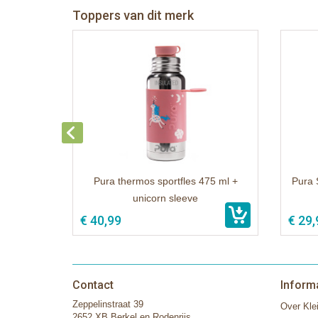
Toppers van dit merk
Pura thermos sportfles 475 ml +
Pura 
unicorn sleeve
€ 40,99
€ 29,
Contact
Inform
Zeppelinstraat 39
Over Klei
2652 XB Berkel en Rodenrijs