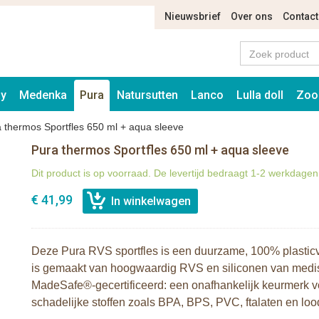
Nieuwsbrief
Over ons
Contact
ay
Medenka
Pura
Natursutten
Lanco
Lulla doll
Zoo
 thermos Sportfles 650 ml + aqua sleeve
Pura thermos Sportfles 650 ml + aqua sleeve
Dit product is op voorraad. De levertijd bedraagt 1-2 werkdagen
€ 41,99
Deze Pura RVS sportfles is een duurzame, 100% plasticvr
is gemaakt van hoogwaardig RVS en siliconen van medisch
MadeSafe®-gecertificeerd: een onafhankelijk keurmerk vo
schadelijke stoffen zoals BPA, BPS, PVC, ftalaten en loo