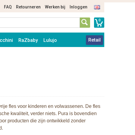
FAQ
Retourneren
Werken bij
Inloggen
0
Retail
cchini
RaZbaby
Lulujo
ije fles voor kinderen en volwassenen. De fles
e kwaliteit, verder niets. Pura is bovendien
or producten die zijn ontwikkeld zonder
d.