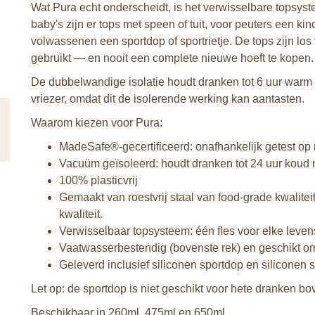
Wat Pura echt onderscheidt, is het verwisselbare topsyste
baby's zijn er tops met speen of tuit, voor peuters een ki
volwassenen een sportdop of sportrietje. De tops zijn los 
gebruikt — en nooit een complete nieuwe hoeft te kopen.
De dubbelwandige isolatie houdt dranken tot 6 uur warm e
vriezer, omdat dit de isolerende werking kan aantasten.
Waarom kiezen voor Pura:
MadeSafe®-gecertificeerd: onafhankelijk getest op 
Vacuüm geïsoleerd: houdt dranken tot 24 uur koud m
100% plasticvrij
Gemaakt van roestvrij staal van food-grade kwalitei
kwaliteit.
Verwisselbaar topsysteem: één fles voor elke leven
Vaatwasserbestendig (bovenste rek) en geschikt om
Geleverd inclusief siliconen sportdop en siliconen 
Let op: de sportdop is niet geschikt voor hete dranken b
Beschikbaar in 260ml, 475ml en 650ml.