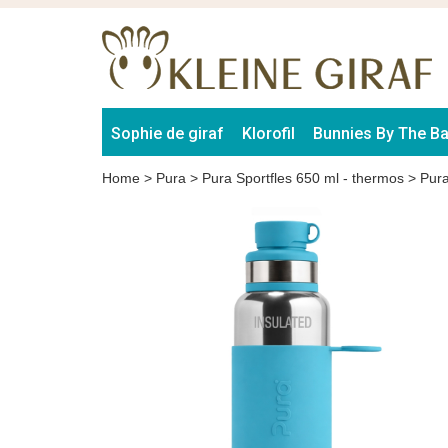
Sophie de giraf
Klorofil
Bunnies By The B
Home
>
Pura
>
Pura Sportfles 650 ml - thermos
>
Pura