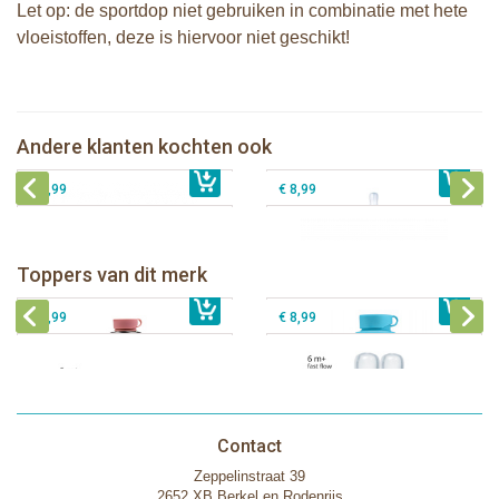
Let op: de sportdop niet gebruiken in combinatie met hete
vloeistoffen, deze is hiervoor niet geschikt!
Pura silicone Sport Dop Rose
Pura speenfles 325 ml + rose sleeve
Andere klanten kochten ook
€ 8,99
Pura Sport Rietje Rose
€ 25,99
Pura silicone Sport Dop Aqua
€ 8,99
€ 8,99
Pura thermos sportfles 475 ml +
unicorn sleeve
Pura Sportfles 550 ml + Aqua sleeve
Toppers van dit merk
€ 40,99
Pura silicone tuit 2 stuks
€ 29,99
Pura silicone speen fast flow 2 stuks
€ 9,99
€ 8,99
Contact
Zeppelinstraat 39
2652 XB Berkel en Rodenrijs