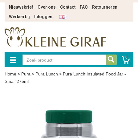
Nieuwsbrief
Over ons
Contact
FAQ
Retourneren
Werken bij
Inloggen
0
Home
>
Pura
>
Pura Lunch
>
Pura Lunch Insulated Food Jar -
Small 275ml