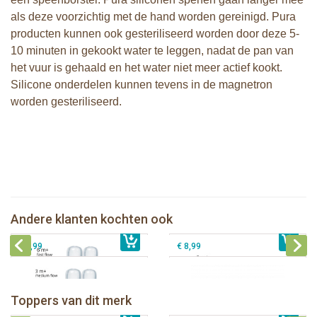
als deze voorzichtig met de hand worden gereinigd. Pura
producten kunnen ook gesteriliseerd worden door deze 5-
10 minuten in gekookt water te leggen, nadat de pan van
het vuur is gehaald en het water niet meer actief kookt.
Silicone onderdelen kunnen tevens in de magnetron
worden gesteriliseerd.
Pura silicone speen fast flow 2 stuks
Pura silicone tuit 2 stuks
Pura silicone speen medium flow 2
Andere klanten kochten ook
€ 8,99
stuks
€ 9,99
Pura silicone Sport Dop Aqua
€ 8,99
€ 8,99
Pura thermos sportfles 475 ml +
unicorn sleeve
Pura Sportfles 550 ml + Aqua sleeve
Toppers van dit merk
€ 40,99
Pura silicone tuit 2 stuks
€ 29,99
Pura silicone speen fast flow 2 stuks