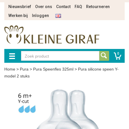
Nieuwsbrief
Over ons
Contact
FAQ
Retourneren
Werken bij
Inloggen
0
Home
>
Pura
>
Pura Speenfles 325ml
>
Pura silicone speen Y-
model 2 stuks