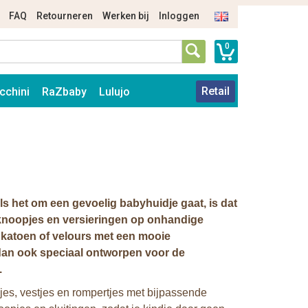
FAQ
Retourneren
Werken bij
Inloggen
0
Retail
cchini
RaZbaby
Lulujo
 als het om een gevoelig babyhuidje gaat, is dat
knoopjes en versieringen op onhandige
 katoen of velours met een mooie
 dan ook speciaal ontworpen voor de
.
kjes, vestjes en rompertjes met bijpassende