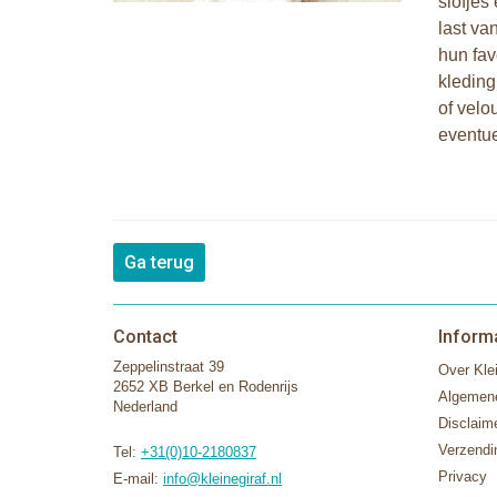
slofjes
last va
hun fav
kleding
of velo
eventue
Ga terug
Contact
Inform
Zeppelinstraat 39
Over Klei
2652 XB Berkel en Rodenrijs
Algemen
Nederland
Disclaim
Verzendi
Tel:
+31(0)10-2180837
Privacy
E-mail:
info@kleinegiraf.nl