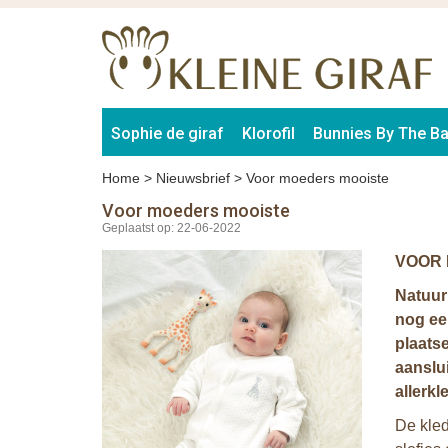
Sophie de giraf
Klorofil
Bunnies By The B
Home
>
Nieuwsbrief
>
Voor moeders mooiste
Voor moeders mooiste
Geplaatst op: 22-06-2022
VOOR 
Natuurl
nog ee
plaats
aanslu
allerkl
De kled