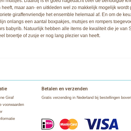
 en mutsjes. Daarbij is er goed nagedacht over de benodigde kno
n heeft, maar aan- en uitkleden wel zo makkelijk mogelijk wordt
oriete giraffenvriendje het ensemble helemaal af. En om de keu
lijn onlangs een aantal boxpakjes, mutsjes en rompers toegevo
urs babyrib. Natuurlijk hebben alle items de kwaliteit die je va
el broertje of zusje er nog lang plezier van heeft.
atie
Betalen en verzenden
ne Giraf
Gratis verzending in Nederland bij bestellingen boven
e voorwaarden
er
nformatie