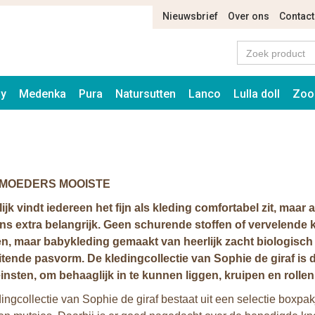
Nieuwsbrief
Over ons
Contact
ay
Medenka
Pura
Natursutten
Lanco
Lulla doll
Zoo
MOEDERS MOOISTE
ijk vindt iedereen het fijn als kleding comfortabel zit, maar
ns extra belangrijk. Geen schurende stoffen of vervelende
en, maar babykleding gemaakt van heerlijk zacht biologisch
itende pasvorm. De kledingcollectie van Sophie de giraf is
einsten, om behaaglijk in te kunnen liggen, kruipen en rollen
ingcollectie van Sophie de giraf bestaat uit een selectie boxpa