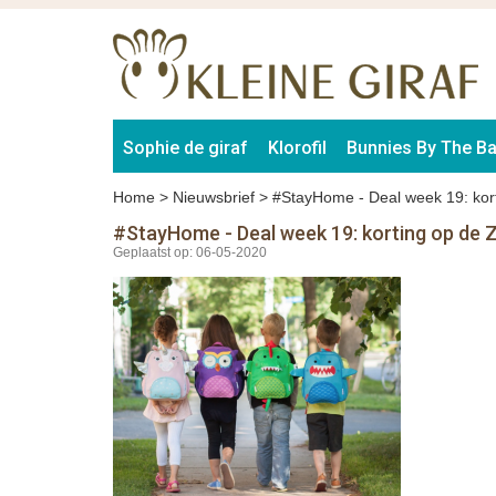
Sophie de giraf
Klorofil
Bunnies By The B
Home
>
Nieuwsbrief
>
#StayHome - Deal week 19: kort
#StayHome - Deal week 19: korting op de 
Geplaatst op: 06-05-2020