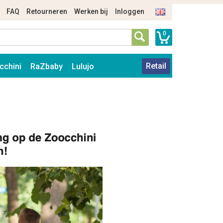
FAQ
Retourneren
Werken bij
Inloggen
0
Retail
cchini
RaZbaby
Lulujo