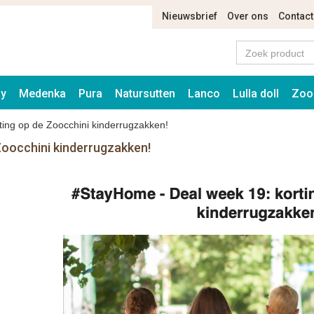
Nieuwsbrief
Over ons
Contact
ay
Medenka
Pura
Natursutten
Lanco
Lulla doll
Zoo
ing op de Zoocchini kinderrugzakken!
Zoocchini kinderrugzakken!