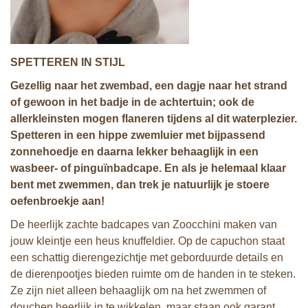
SPETTEREN IN STIJL
Gezellig naar het zwembad, een dagje naar het strand
of gewoon in het badje in de achtertuin; ook de
allerkleinsten mogen flaneren tijdens al dit waterplezier.
Spetteren in een hippe
zwemluier met bijpassend
zonnehoedje en daarna lekker behaaglijk in een
wasbeer- of pinguïnbadcape. En als je helemaal klaar
bent met zwemmen, dan trek je natuurlijk je stoere
oefenbroekje aan!
De heerlijk zachte badcapes van Zoocchini maken van
jouw kleintje een heus knuffeldier. Op de capuchon staat
een schattig dierengezichtje met geborduurde details en
de dierenpootjes bieden ruimte om de handen in te steken.
Ze zijn niet alleen behaaglijk om na het zwemmen of
douchen heerlijk in te wikkelen, maar staan ook garant