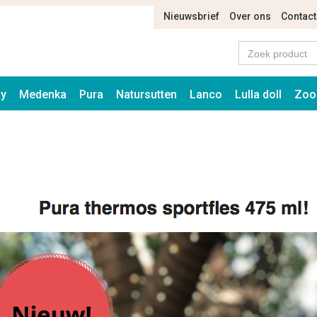
Nieuwsbrief
Over ons
Contact
ay
Medenka
Pura
Natursutten
Lanco
Lulla doll
Zoo