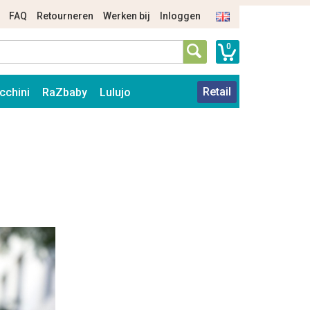
FAQ
Retourneren
Werken bij
Inloggen
0
Retail
cchini
RaZbaby
Lulujo