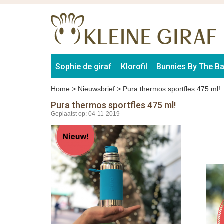
Sophie de giraf
Klorofil
Bunnies By The B
Home
>
Nieuwsbrief
>
Pura thermos sportfles 475 ml!
Pura thermos sportfles 475 ml!
Geplaatst op: 04-11-2019