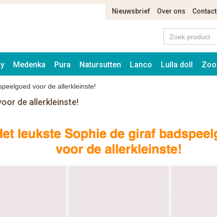
Nieuwsbrief
Over ons
Contact
ay
Medenka
Pura
Natursutten
Lanco
Lulla doll
Zoo
speelgoed voor de allerkleinste!
oor de allerkleinste!