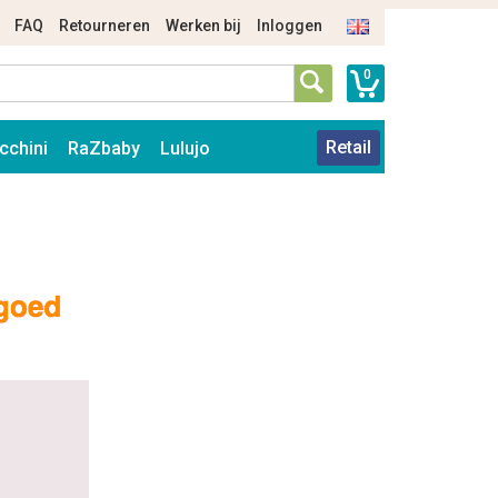
FAQ
Retourneren
Werken bij
Inloggen
0
Retail
cchini
RaZbaby
Lulujo