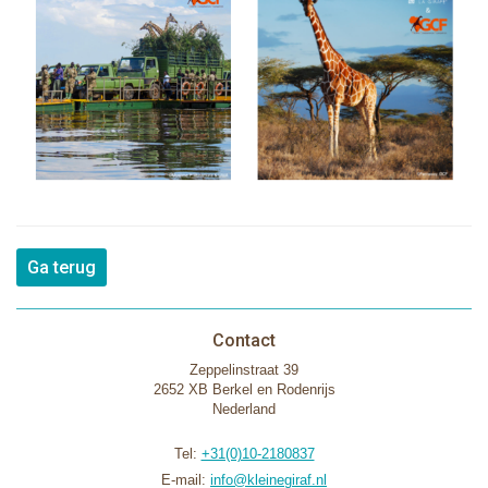
Ga terug
Contact
Zeppelinstraat 39
2652 XB Berkel en Rodenrijs
Nederland
Tel:
+31(0)10-2180837
E-mail:
info@kleinegiraf.nl