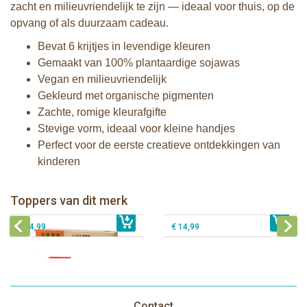
zacht en milieuvriendelijk te zijn — ideaal voor thuis, op de
opvang of als duurzaam cadeau.
Bevat 6 krijtjes in levendige kleuren
Gemaakt van 100% plantaardige sojawas
Vegan en milieuvriendelijk
Gekleurd met organische pigmenten
Zachte, romige kleurafgifte
Stevige vorm, ideaal voor kleine handjes
Perfect voor de eerste creatieve ontdekkingen van
kinderen
Medenka® Bijenwas Modelleerklei
Medenka® Bijenwas badkrijtjes
Toppers van dit merk
€ 15,99
Medenka® Bijenwas Krijtjes Junior
€ 17,49
Medenka® Bijenwas Krijtjes Classic
€ 14,99
€ 14,99
Contact