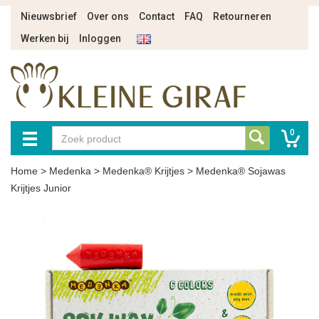
Nieuwsbrief
Over ons
Contact
FAQ
Retourneren
Werken bij
Inloggen
0
Home
>
Medenka
>
Medenka® Krijtjes
>
Medenka® Sojawas
Krijtjes Junior