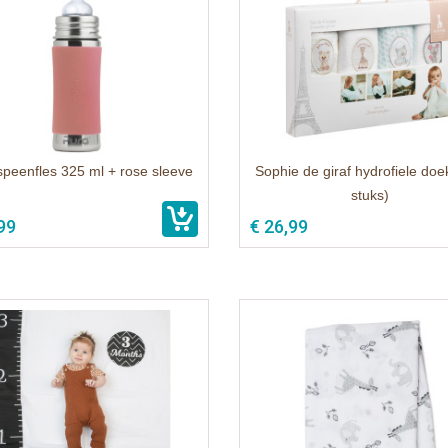
speenfles 325 ml + rose sleeve
Sophie de giraf hydrofiele doe
stuks)
99
€ 26,99