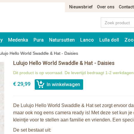
Nieuwsbrief
Over ons
Contact
ay
Medenka
Pura
Natursutten
Lanco
Lulla doll
Zoo
ulujo Hello World Swaddle & Hat - Daisies
Lulujo Hello World Swaddle & Hat - Daisies
Dit product is op voorraad. De levertijd bedraagt 1-2 werkdagen
€ 29,99
De Lulujo Hello World Swaddle & Hat set zorgt ervoor dat 
maar ook nog eens camera ready is! Met deze set kun je 
kleintje voor te stellen aan familie en vrienden. Een sp
De set bestaat uit: