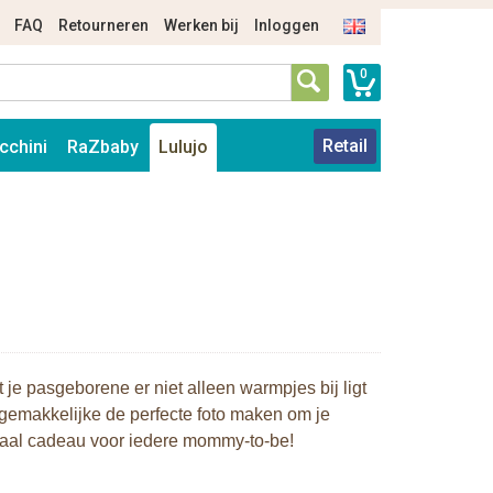
FAQ
Retourneren
Werken bij
Inloggen
0
Retail
cchini
RaZbaby
Lulujo
je pasgeborene er niet alleen warmpjes bij ligt
gemakkelijke de perfecte foto maken om je
eciaal cadeau voor iedere mommy-to-be!