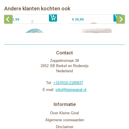
Pura speenfles 325 ml + rose sleeve
Klorofil speelset het Hazelnoothuis
Sophie de giraf badboekje op witte
Sophie de giraf Sophiesticated
Andere klanten kochten ook
€ 25,99
hangkaart
€ 27,99
cadeauset medium set 1
€ 11,99
€ 39,99
Contact
Zeppelinstraat 39
2652 XB Berkel en Rodenrijs
Nederland
Tel:
+31(0)10-2180837
E-mail:
info@kleinegiraf.nl
Informatie
Over Kleine Giraf
Algemene voorwaarden
Disclaimer